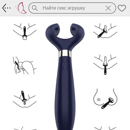
Satisfyer Endless Fun East – вибромас