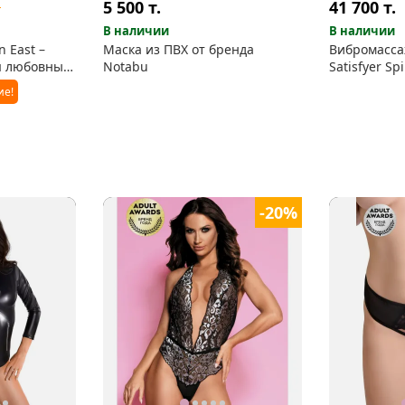
5 500
т.
41 700
т.
.
В наличии
В наличии
n East –
Маска из ПВХ от бренда
Вибромасса
я любовных
Notabu
Satisfyer Sp
ие!
-20%