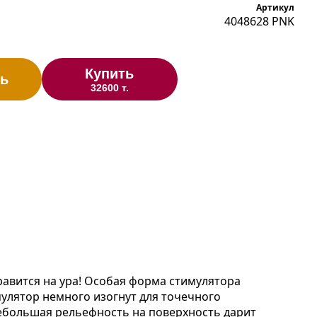
Артикул
4048628 PNK
Купить
ь
32600 т.
равится на ура! Особая форма стимулятора
улятор немного изогнут для точечного
ебольшая рельефность на поверхность дарит