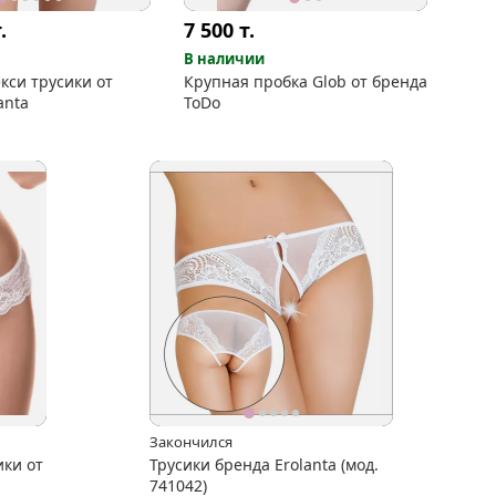
.
7 500
т.
В наличии
екси трусики от
Крупная пробка Glob от бренда
anta
ToDo
Закончился
ики от
Трусики бренда Erolanta (мод.
741042)