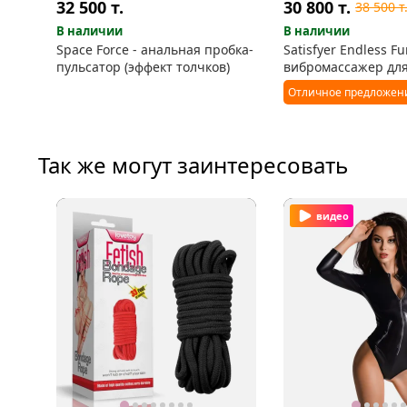
32 500
т.
30 800
т.
38 500
т
В наличии
В наличии
Space Force - анальная пробка-
Satisfyer Endless Fu
пульсатор (эффект толчков)
вибромассажер дл
игр в паре
Отличное предложен
Так же могут заинтересовать
видео