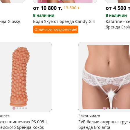
от 10 800
т.
от 4 500
т
13 500
т.
В наличии
В наличии
нда Glossy
Боди Skye от бренда Candy Girl
Katarine - с
бренда Erol
Отличное предложение!
чился
Закончился
ка в шишечках PS.005-L
EVE-белые ажурные трус
рейского бренда Kokos
бренда Erolanta