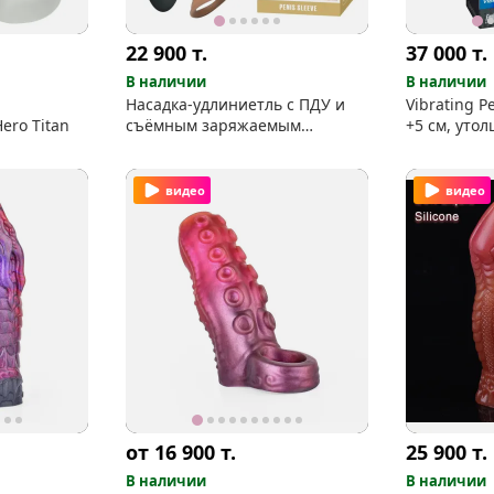
22 900
т.
37 000
т.
В наличии
В наличии
Насадка-удлиниетль с ПДУ и
Vibrating P
ero Titan
съёмным заряжаемым
+5 см, уто
вибратором-вкладышем
видео
видео
от 16 900
т.
25 900
т.
В наличии
В наличии