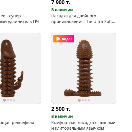
7 900
т.
В наличии
лее - супер
Насадка для двойного
ный удлинитель ПЧ
проникновения The Ultra Soft
Double
видео
2 500
т.
В наличии
ющая рельефная
Комфортная насадка с шипами
и клиторальным язычком