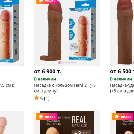
видео
от 6 900
т.
от 6 500
В наличии
В наличии
7,5 см к
Насадка с кольцом Hani 2" (+5
Насадка-уд
см в длину)
(+5 см в дл
5 (1)
видео
видео