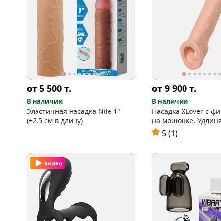
от 5 500
т.
от 9 900
т.
В наличии
В наличии
Эластичная насадка Nile 1"
Насадка XLover с ф
(+2,5 см в длину)
на мошонке. Удлин
на 4 см.
5 (1)
видео