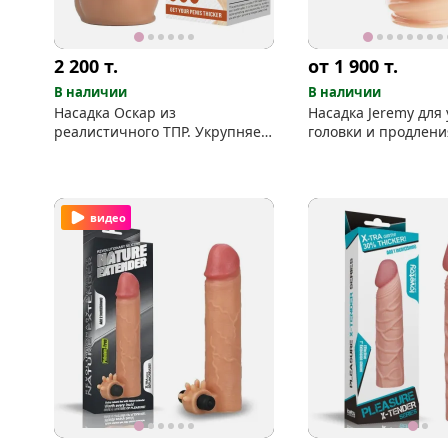
2 200
т.
от 1 900
т.
В наличии
В наличии
Насадка Оскар из
Насадка Jeremy для
реалистичного ТПР. Укрупняет
головки и продлени
головку.
видео