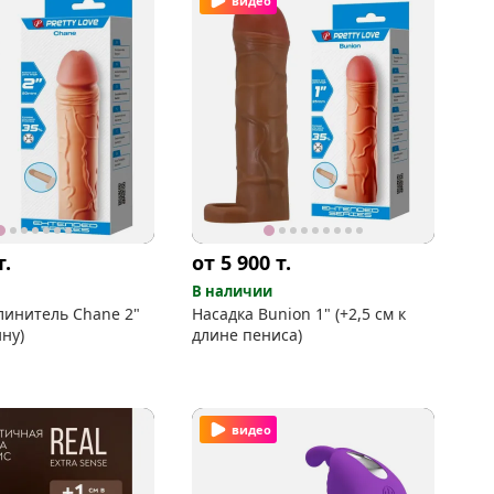
видео
т.
от 5 900
т.
В наличии
линитель Chane 2"
Насадка Bunion 1" (+2,5 см к
ину)
длине пениса)
видео