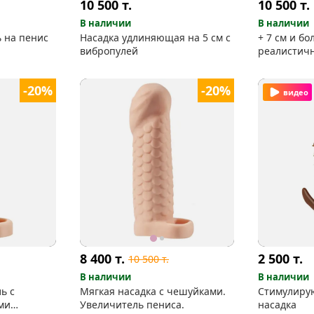
10 500
т.
10 500
т.
В наличии
В наличии
 на пенис
Насадка удлиняющая на 5 см с
+ 7 см и бо
вибропулей
реалистич
-20%
-20%
видео
8 400
т.
2 500
т.
10 500
т.
В наличии
В наличии
ь с
Мягкая насадка с чешуйками.
Стимулиру
ми
Увеличитель пениса.
насадка