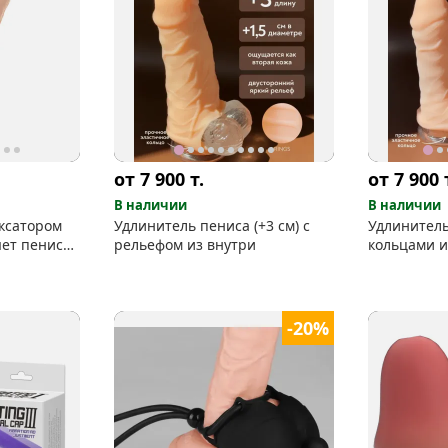
от 7 900
т.
от 7 900
В наличии
В наличии
иксатором
Удлинитель пениса (+3 см) с
Удлинитель 
яет пенис
рельефом из внутри
кольцами 
внутри
-20%