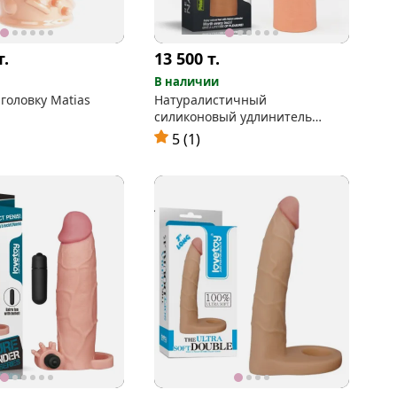
т.
13 500
т.
В наличии
 головку Matias
Натуралистичный
силиконовый удлинитель
пениса (+5 см)
5 (1)