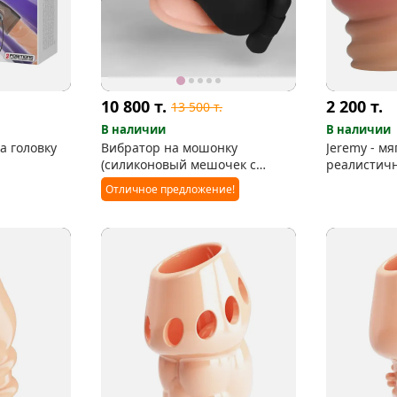
10 800
т.
2 200
т.
13 500
т.
В наличии
В наличии
а головку
Вибратор на мошонку
Jeremy - мя
(силиконовый мешочек с
реалистичн
пулей)
увеличива
Отличное предложение!