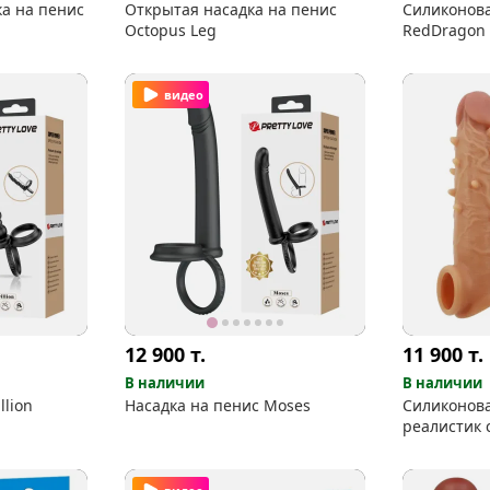
а на пенис
Открытая насадка на пенис
Силиконова
Octopus Leg
RedDragon
видео
12 900
т.
11 900
т.
В наличии
В наличии
llion
Насадка на пенис Moses
Силиконова
реалистик 
шишечкам