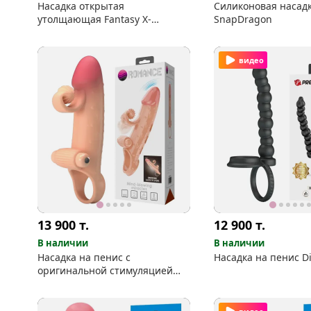
Насадка открытая
Силиконовая насадк
утолщающая Fantasy X-
SnapDragon
Tensions Real Feel
видео
13 900
т.
12 900
т.
В наличии
В наличии
Насадка на пенис c
Насадка на пенис Di
оригинальной стимуляцией
клитора