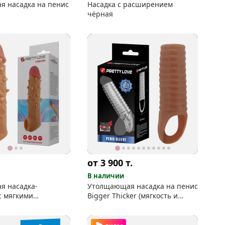
я насадка на пенис
Насадка с расширением
чёрная
от 3 900
т.
В наличии
я насадка-
Утолщающая насадка на пенис
с мягкими
Bigger Thicker (мягкость и
и
рельеф)