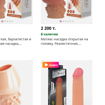
2 200
т.
В наличии
гкая, бархатистая и
Матиас-насадка открытая на
ая насадка,
головку. Реалистичная,
ющая головку
эластичная, укрупняющая
видео