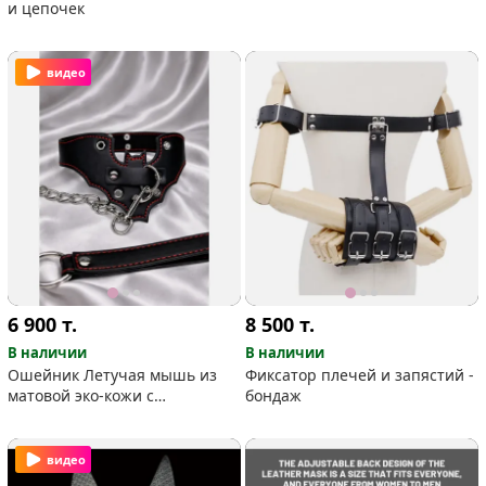
и цепочек
видео
6 900
т.
8 500
т.
В наличии
В наличии
Ошейник Летучая мышь из
Фиксатор плечей и запястий -
матовой эко-кожи с
бондаж
контрастной нитяной
строчкой
видео