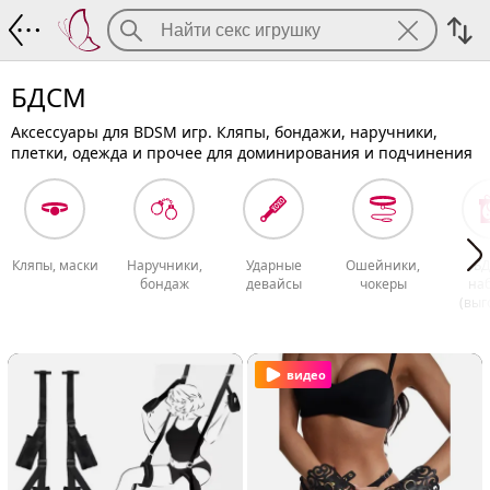
БДСМ
БДСМ
Аксессуары для BDSM игр. Кляпы, бондажи, наручники,
плетки, одежда и прочее для доминирования и подчинения
Кляпы, маски
Наручники,
Ударные
Ошейники,
Б
бондаж
девайсы
чокеры
на
(выг
видео