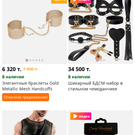
6 320
т.
34 500
т.
7 900
т.
В наличии
В наличии
Элегантные браслеты Gold
Шикарный БДСМ-набор в
Metallic Mesh Handcuffs
стильном чемоданчике
Отличное предложение!
видео