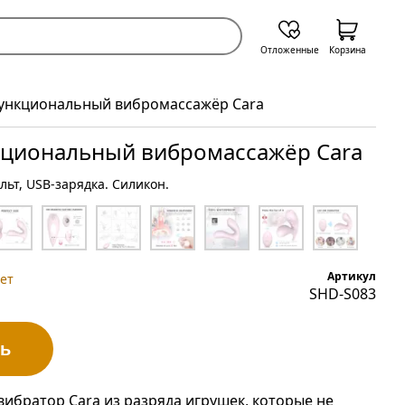
Отложенные
Корзина
нкциональный вибромассажёр Cara
циональный вибромассажёр Cara
ьт, USB-зарядка. Силикон.
Артикул
ет
SHD-S083
ь
ибратор Cara из разряда игрушек, которые не