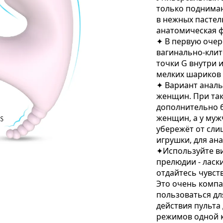
только поднимаю
в нежных пастел
анатомическая ф
✦ В первую очер
вагинально-кли
точки G внутри 
мелких шариков 
✦ Вариант аналь
женщин. При так
дополнительно б
женщин, а у муж
убережёт от сл
игрушки, для ан
✦Используйте в
прелюдии - ласк
отдайтесь чувст
Это очень компа
пользоваться дл
действия пульта
режимов одной к