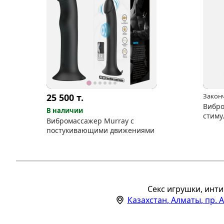
25 500
т.
Закон
Вибро
В наличии
стиму
Вибромассажер Murray с
RCT S
постукивающими движениями
Секс игрушки, инти
Казахстан
,
Алматы
,
пр. 