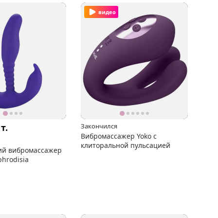
видео
0
т.
Закончился
Вибромассажер Yoko с
клиторальной пульсацией
ий вибромассажер
hrodisia