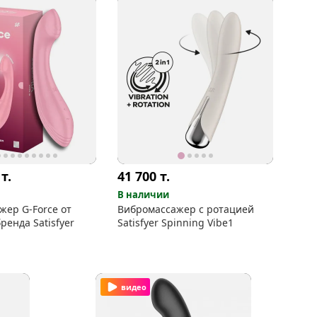
0
т.
41 700
т.
В наличии
жер G-Force от
Вибромассажер с ротацией
ренда Satisfyer
Satisfyer Spinning Vibe1
видео