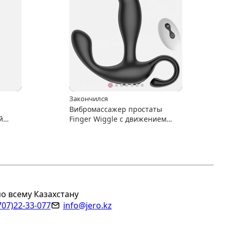
Закончился
Вибромассажер простаты
й
Finger Wiggle с движением
головки
по всему Казахстану
707)22-33-077
info@jero.kz