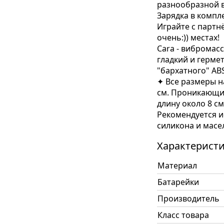
разнообразной 
Зарядка в компле
Играйте с партнё
очень:)) местах!
Cara - вибромас
гладкий и герме
"бархатного" ABS
✦ Все размеры н
см. Проникающи
длину около 8 с
Рекомендуется и
силикона и масе
Характерист
Материал
Батарейки
Производитель
Класс товара