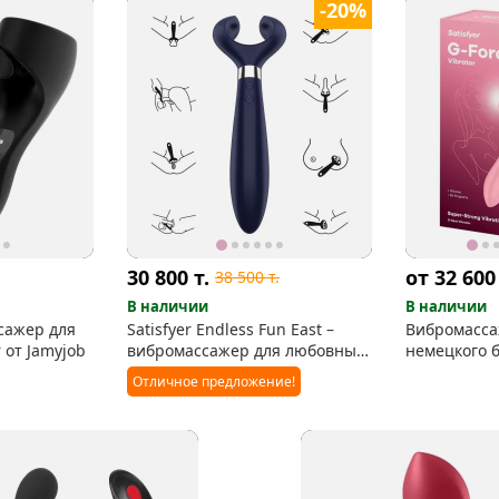
-20%
30 800
т.
от 32 60
38 500
т.
В наличии
В наличии
сажер для
Satisfyer Endless Fun East –
Вибромасса
 от Jamyjob
вибромассажер для любовных
немецкого б
игр в паре
Отличное предложение!