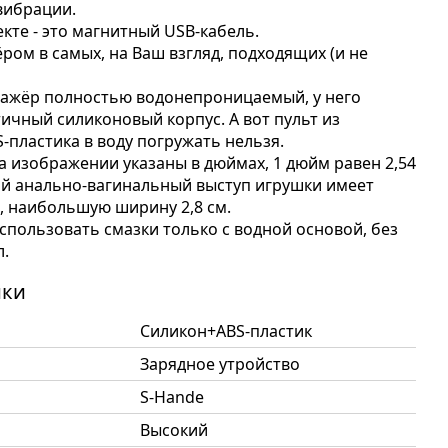
вибрации.
кте - это магнитный USB-кабель.
ром в самых, на Ваш взгляд, подходящих (и не
сажёр полностью водонепроницаемый, у него
тичный силиконовый корпус. А вот пульт из
-пластика в воду погружать нельзя.
а изображении указаны в дюймах, 1 дюйм равен 2,54
й анально-вагинальный выступ игрушки имеет
м, наибольшую ширину 2,8 см.
спользовать смазки только с водной основой, без
л.
ики
Силикон+ABS-пластик
Зарядное утройство
S-Hande
Высокий