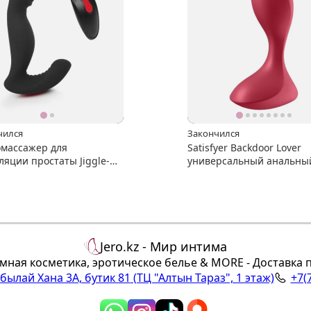
чился
Закончился
массажер для
Satisfyer Backdoor Lover
ляции простаты Jiggle-
универсальный анальны
-Hande
вибромассажер
Jero.kz - Мир интима
мная косметика, эротическое белье & MORE - Доставка 
Абылай Хана 3А, бутик 81
(ТЦ "Алтын Тараз", 1 этаж)
+7(