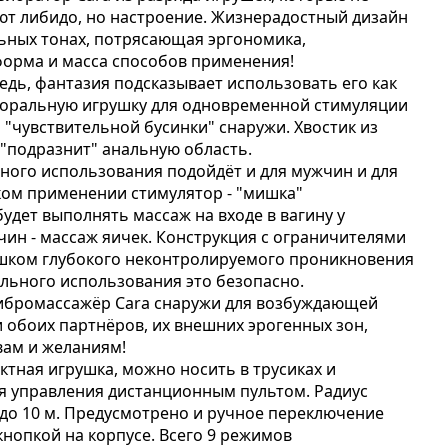
т либидо, но настроение. Жизнерадостный дизайн
ьных тонах, потрясающая эргономика,
орма и масса способов применения!
едь, фантазия подсказывает использовать его как
торальную игрушку для одновременной стимуляции
и "чувствительной бусинки" снаружи. Хвостик из
"подразнит" анальную область.
ного использования подойдёт и для мужчин и для
ом применении стимулятор - "мишка"
удет выполнять массаж на входе в вагину у
чин - массаж яичек. Конструкция с ограничителями
ишком глубокого неконтролируемого проникновения
ального использования это безопасно.
ибромассажёр Cara снаружи для возбуждающей
и обоих партнёров, их внешних эрогенных зон,
вам и желаниям!
ктная игрушка, можно носить в трусиках и
я управления дистанционным пультом. Радиус
 до 10 м. Предусмотрено и ручное переключение
нопкой на корпусе. Всего 9 режимов