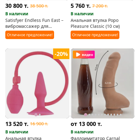
30 800
т.
5 760
т.
38 500
т.
7 200
т.
В наличии
В наличии
Satisfyer Endless Fun East –
Анальная втулка Popo
вибромассажер для
Pleasure Classic (10 см)
любовных игр в паре
Отличное предложение!
Отличное предложение!
-20%
видео
13 520
т.
от 13 000
т.
16 900
т.
В наличии
В наличии
Анальная втулка
Фаллоимитатор Carnal