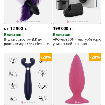
от 12 900
т.
199 000
т.
В наличии
В наличии
Втулка с хвостом (М) для
ARCwave ION - мастурбатор с
ролевых игр POPO Pleasure
уникальной технологией
by Toyfa
Pleasure Air
-20%
-20%