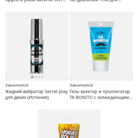
play Always virgin
интимных зон на водной
основе
Закончился
Закончился
Жидкий вибратор Secret play
Гель-эректор и пролонгатор
для двоих (Испания)
TA BONITO с охлаждающим
эффектом, 25 гр