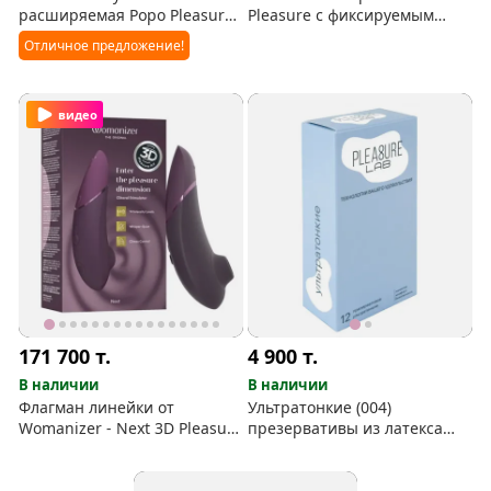
расширяемая Popo Pleasure
Pleasure с фиксируемым
№ 1
хребтом
Отличное предложение!
видео
171 700
т.
4 900
т.
В наличии
В наличии
Флагман линейки от
Ультратонкие (004)
Womanizer - Next 3D Pleasure
презервативы из латекса
Air
Pleasure Lab