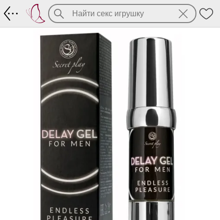
Пролонгатор-гель Endless Pleasure от S