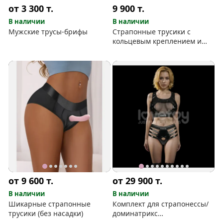
от 3 300
т.
9 900
т.
В наличии
В наличии
Мужские трусы-брифы
Страпонные трусики с
кольцевым креплением и
отверстием под пенис
(унисекс)
от 9 600
т.
от 29 900
т.
В наличии
В наличии
Шикарные страпонные
Комплект для страпонессы/
трусики (без насадки)
доминатрикс
(топ+страпонные трусы)