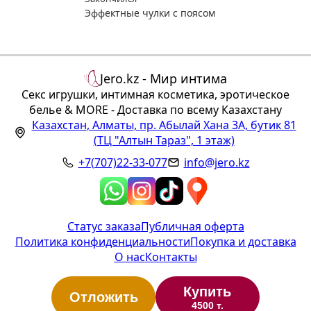
Эффектные чулки с поясом
Jero.kz - Мир интима
Секс игрушки, интимная косметика, эротическое
белье & MORE - Доставка по всему Казахстану
Казахстан
,
Алматы
,
пр. Абылай Хана 3А, бутик 81
(ТЦ "Алтын Тараз", 1 этаж)
+7(707)22-33-077
info@jero.kz
Статус заказа
Публичная оферта
Политика конфиденциальности
Покупка и доставка
О нас
Контакты
Купить
Отложить
4500 т.