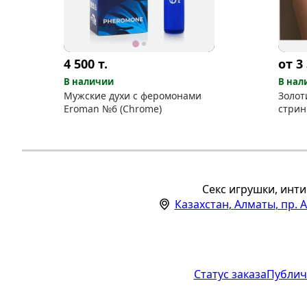
4 500
т.
от 3
В наличии
В нал
Мужские духи с феромонами
Золот
Eroman №6 (Chrome)
стрин
Секс игрушки, инти
Казахстан
,
Алматы
,
пр. 
Статус заказа
Публич