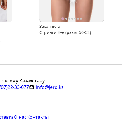
Закончился
Стринги Eve (разм. 50-52)
е
по всему Казахстану
707)22-33-077
info@jero.kz
ставка
О нас
Контакты