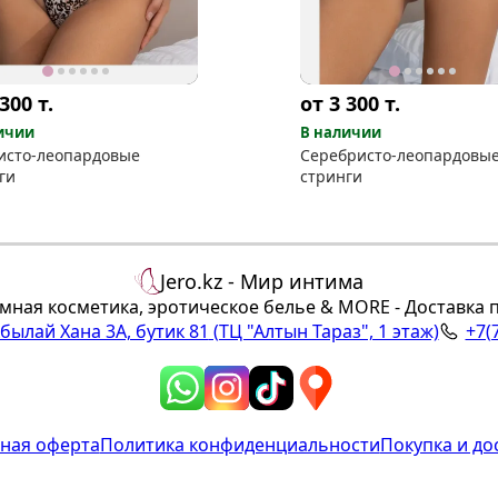
 300
т.
от 3 300
т.
ичии
В наличии
исто-леопардовые
Серебристо-леопардовы
ги
стринги
Jero.kz - Мир интима
мная косметика, эротическое белье & MORE - Доставка 
Абылай Хана 3А, бутик 81
(ТЦ "Алтын Тараз", 1 этаж)
+7(
ная оферта
Политика конфиденциальности
Покупка и до