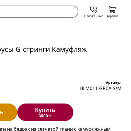
Отложенные
Корзина
русы G-стринги Камуфляж
Артикул
BLM011-GRCA-S/M
Купить
ь
3900 т.
ги на бедрах из сетчатой ткани с камуфляжным