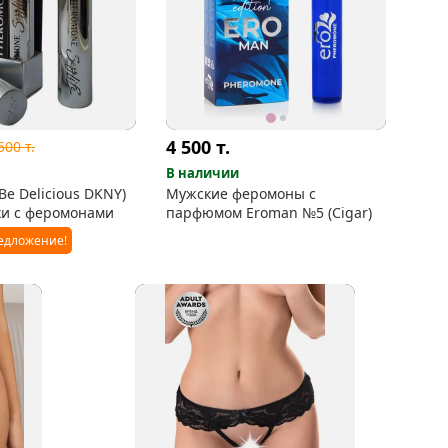
4 500
т.
 500
т.
В наличии
(Be Delicious DKNY)
Мужские феромоны с
хи с феромонами
парфюмом Eroman №5 (Cigar)
едложение!