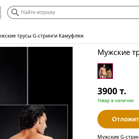
жские трусы G-стринги Камуфляж
Мужские т
3900
т.
Товар в наличии
Отложит
Мужские G-стрин