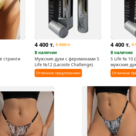
4 400
т.
4 400
т.
5 500
т.
5
В наличии
В наличии
е стринги
Мужские духи с феромонами S
S Life № 10 
Life №12 (Lacoste Challenge)
мужские ду
Отличное предложение!
Отличное пр