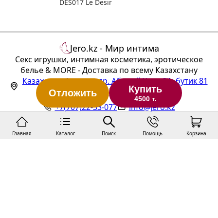
DES017 Le Desir
Jero.kz - Мир интима
Секс игрушки, интимная косметика, эротическое
белье & MORE - Доставка по всему Казахстану
Казахстан
,
Алматы
,
пр. Абылай Хана 3А, бутик 81
Купить
(ТЦ "Алтын Тараз", 1 этаж)
Отложить
4500 т.
+7(707)22-33-077
info@jero.kz
Главная
Каталог
Поиск
Помощь
Корзина
Статус заказа
Публичная оферта
Политика конфиденциальности
Покупка и доставка
О нас
Контакты