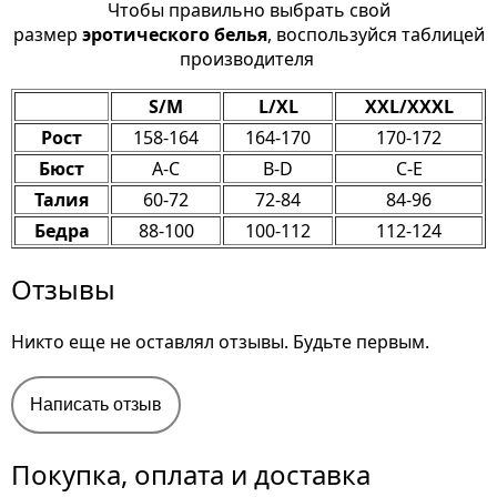
Чтобы правильно выбрать свой
размер
эротического белья
, воспользуйся таблицей
производителя
S/M
L/XL
XXL/XXXL
Рост
158-164
164-170
170-172
Бюст
A-C
B-D
C-E
Талия
60-72
72-84
84-96
Бедра
88-100
100-112
112-124
Отзывы
Никто еще не оставлял отзывы. Будьте первым.
Написать отзыв
Покупка, оплата и доставка