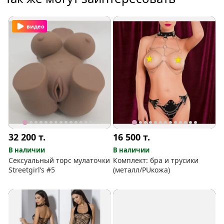
видео
32 200
т.
16 500
т.
В наличии
В наличии
Сексуальный торс мулаточки
Комплект: бра и трусики
Streetgirl’s #5
(металл/PUкожа)