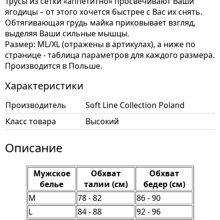
Трусы из сетки «аппетитно» просвечивают Ваши
ягодицы – от этого хочется быстрее с Вас их снять.
Обтягивающая грудь майка приковывает взгляд,
выделяя Ваши сильные мышцы.
Размер: ML/XL (отражены в артикулах), а ниже по
странице - таблица параметров для каждого размера.
Производится в Польше.
Характеристики
Производитель
Soft Line Collection Poland
Класс товара
Высокий
Описание
Мужское
Обхват
Обхват
белье
талии (см)
бедер (см)
M
78 - 82
86 - 90
L
84 - 88
92 - 96