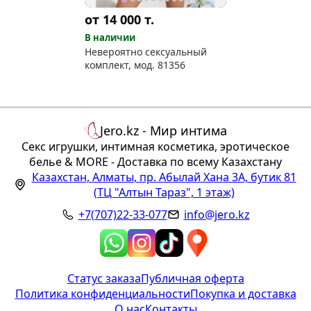
от 14 000
т.
В наличии
Невероятно сексуальный
комплект, мод. 81356
Jero.kz - Мир интима
Секс игрушки, интимная косметика, эротическое
белье & MORE - Доставка по всему Казахстану
Казахстан
,
Алматы
,
пр. Абылай Хана 3А, бутик 81
(ТЦ "Алтын Тараз", 1 этаж)
+7(707)22-33-077
info@jero.kz
Статус заказа
Публичная оферта
Политика конфиденциальности
Покупка и доставка
О нас
Контакты