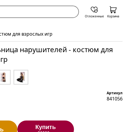
Отложенные
Корзина
стюм для взрослых игр
ница нарушителей - костюм для
гр
Артикул
841056
Купить
ь