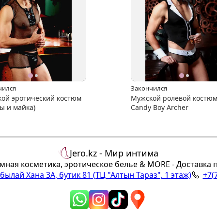
чился
Закончился
ой эротический костюм
Мужской ролевой костю
ы и майка)
Candy Boy Archer
Jero.kz - Мир интима
мная косметика, эротическое белье & MORE - Доставка 
Абылай Хана 3А, бутик 81
(ТЦ "Алтын Тараз", 1 этаж)
+7(