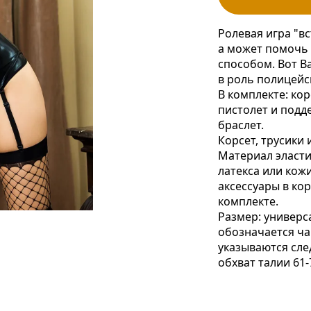
Ролевая игра "в
а может помочь
способом. Вот В
в роль полицейс
В комплекте: кор
пистолет и подд
браслет.
Корсет, трусики 
Материал эласти
латекса или кожи
аксессуары в кор
комплекте.
Размер: универса
обозначается чащ
указываются сле
обхват талии 61-