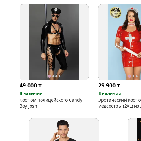
49 000
т.
29 900
т.
В наличии
В наличии
Костюм полицейского Candy
Эротический кост
Boy Josh
медсестры (2XL) из
кожзама