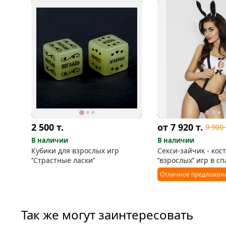
2 500
т.
от 7 920
т.
9 900
В наличии
В наличии
Кубики для взрослых игр
Секси-зайчик - кос
’’Страстные ласки’’
’’взрослых’’ игр в с
Отличное предложен
Так же могут заинтересовать