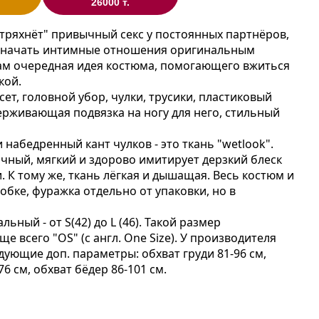
26000 т.
стряхнёт" привычный секс у постоянных партнёров,
 начать интимные отношения оригинальным
ам очередная идея костюма, помогающего вжиться
кой.
сет, головной убор, чулки, трусики, пластиковый
ерживающая подвязка на ногу для него, стильный
и набедренный кант чулков - это ткань "wetlook".
чный, мягкий и здорово имитирует дерзкий блеск
. К тому же, ткань лёгкая и дышащая. Весь костюм и
обке, фуражка отдельно от упаковки, но в
льный - от S(42) до L (46). Такой размер
е всего "OS" (с англ. One Size). У производителя
дующие доп. параметры: обхват груди 81-96 см,
76 см, обхват бёдер 86-101 см.