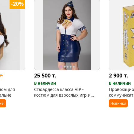
-20%
25 500
т.
2 900
т.
т.
В наличии
В наличии
тюм для
Стюардесса класса VIP -
Провокаци
пальне
костюм для взрослых игр и
коммуникат
тематических вечеринок.
взрослых "
ие!
Новинки
Размер 2XL.