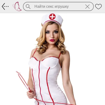
Обворожительный костюм медсестры