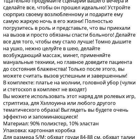
Тщательно продумайте сценарий вашего вечера и
сделайте все, чтобы он прошел идеально! Устройте
сюрприз своему возлюбленному и подарите ему
самую жаркую ночь в его жизни! Полностью
погрузитесь в роль и представьте, что вы приехали
на вызов и просто обязаны спасти больного! Делайте
все для того, чтобы ему стало лучше! Томно дышите
на ушко, нежно целуйте в шею, делайте
возбуждающий массаж, минет, применяйте
мануальные техники, но главное доведите пациента
до состояния блаженства! Только после этого, вы
можете считать вызов успешным и завершенным!
В комплекте: платье на молнии, головной убор (чулки
и стетоскоп в комплект не входят)
Вы можете использовать этот наряд для ролевых игр,
стриптиза, для Хэллоуина или любого другого
тематического образа! Выглядеть вы будете очень
эффектно и запоминающиеся!
Материал: 90% полиэстер, 10% эластан
Упаковка: картонная коробка
Для размера S/M: обхват груди 84-88 см, обхват талии