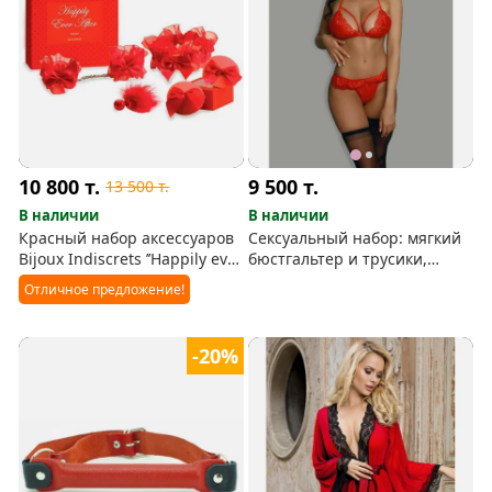
10 800
т.
9 500
т.
13 500
т.
В наличии
В наличии
Красный набор аксессуаров
Сексуальный набор: мягкий
Bijoux Indiscrets ’’Happily ever
бюстгальтер и трусики,
after’’
красный
Отличное предложение!
-20%