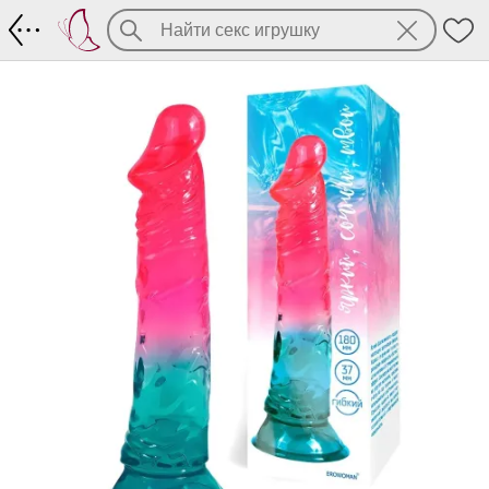
Яркий фаллоимитатор с присоской (б