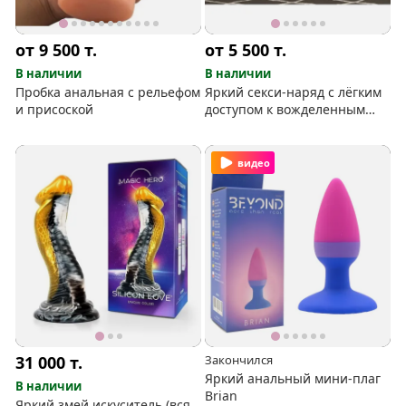
от 9 500
т.
от 5 500
т.
В наличии
В наличии
Пробка анальная с рельефом
Яркий секси-наряд с лёгким
и присоской
доступом к вожделенным
зонам
видео
31 000
т.
Закончился
Яркий анальный мини-плаг
В наличии
Brian
Яркий змей искуситель (вся