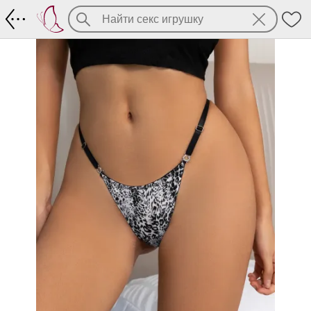
Серебристо-леопардовые стринги