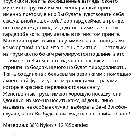
трусиках и ловить восхищенные взгляды своего
мужчины. Трусики имеют леопардовый принт –
именно поэтому в них Вы будете чувствовать себя
сексуальной кошечкой. Леорпард сейчас в тренде,
поэтому каждая модница должна иметь в своем
гардеробе хоть одну деталь в пятнистом принте.
Материал приятный к телу, имеется ластовица для
комфортной носки. Что очень приятно – бретельки
на трусиках по бокам регулируются по длине, а это
значит, что Вы сможете идеально зафиксировать
стринги на бёдрах, ничего не будет передавливать.
Ткань соединена с бельевыми резинками с помощью
акцентной фурнитуры с мерцающими стразами,
которые красиво переливаются на свету.
Женственные трусы имеют хорошую посадку, они
удобные, их можно носить каждый день, либо
надевать на особые случаи, выбирать Вам! В любом
случае, в них Вы будете выглядеть сногсшибательно!
Материал: 88% Nylon + 12 %Spandex.