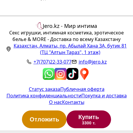
Jero.kz - Мир интима
Секс игрушки, интимная косметика, эротическое
белье & MORE - Доставка по всему Казахстану
Казахстан
,
Алматы
,
пр. Абылай Хана 3А, бутик 81
(ТЦ "Алтын Тараз", 1 этаж)
+7(707)22-33-077
info@jero.kz
Статус заказа
Публичная оферта
Политика конфиденциальности
Покупка и доставка
О нас
Контакты
Купить
Отложить
3300 т.