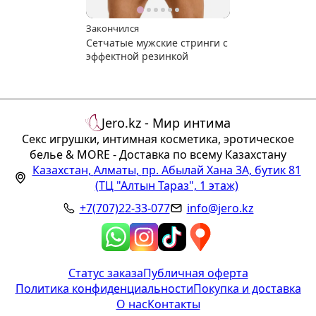
Закончился
Сетчатые мужские стринги с
эффектной резинкой
Jero.kz - Мир интима
Секс игрушки, интимная косметика, эротическое
белье & MORE - Доставка по всему Казахстану
Казахстан
,
Алматы
,
пр. Абылай Хана 3А, бутик 81
(ТЦ "Алтын Тараз", 1 этаж)
+7(707)22-33-077
info@jero.kz
Статус заказа
Публичная оферта
Политика конфиденциальности
Покупка и доставка
О нас
Контакты