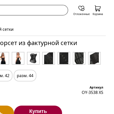
Отложенные
Корзина
й сетки
рсет из фактурной сетки
м. 42
разм. 44
Артикул
OY-3538 XS
Купить
ь