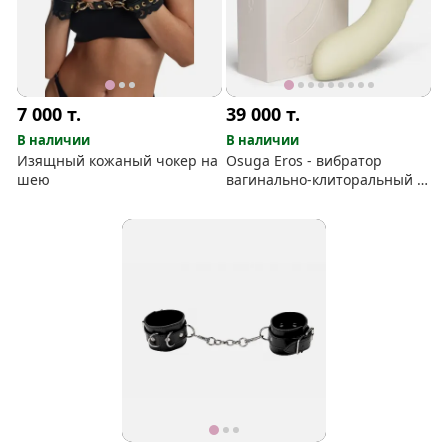
7 000
т.
39 000
т.
В наличии
В наличии
Изящный кожаный чокер на
Osuga Eros - вибратор
шею
вагинально-клиторальный с
проникающими толчками,
подогревом и особенной
рукояткой