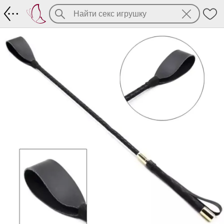
Изящный стек для порки с длинной ру