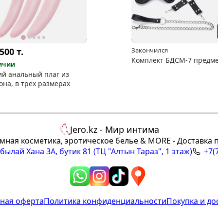
 500
т.
Закончился
Комплект БДСМ-7 предм
ичии
ий анальный плаг из
она, в трёх размерах
Jero.kz - Мир интима
мная косметика, эротическое белье & MORE - Доставка 
Абылай Хана 3А, бутик 81
(ТЦ "Алтын Тараз", 1 этаж)
+7(
ная оферта
Политика конфиденциальности
Покупка и до