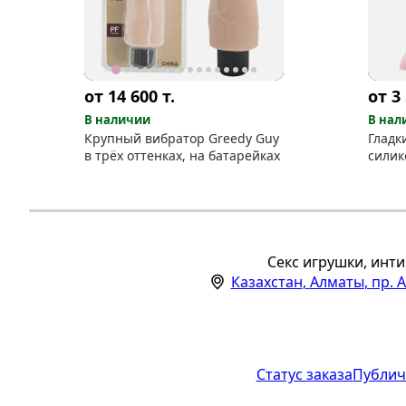
от 14 600
т.
от 3
В наличии
В нал
Крупный вибратор Greedy Guy
Гладк
в трёх оттенках, на батарейках
силик
Секс игрушки, инти
Казахстан
,
Алматы
,
пр. 
Статус заказа
Публич