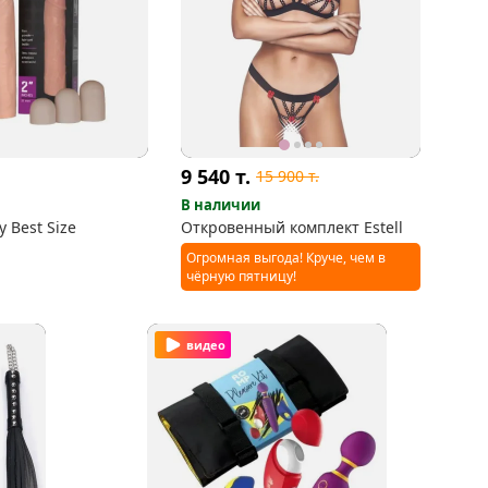
9 540
т.
15 900
т.
В наличии
 Best Size
Откровенный комплект Estell
Огромная выгода! Круче, чем в
чёрную пятницу!
видео