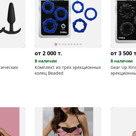
от 2 000
т.
от 3 500
т
В наличии
В наличии
сических
Комплект из трех эрекционных
Gear Up Ring
колец Beaded
эрекционны