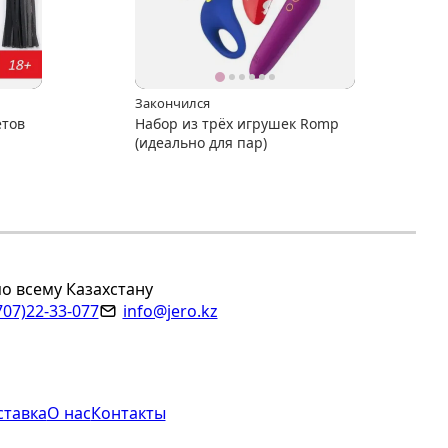
Закончился
етов
Набор из трёх игрушек Romp
(идеально для пар)
по всему Казахстану
707)22-33-077
info@jero.kz
ставка
О нас
Контакты