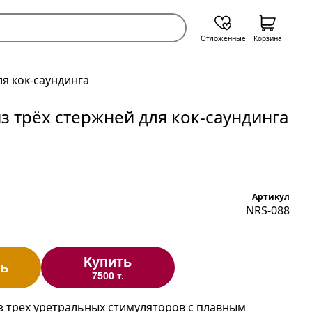
Отложенные
Корзина
ля кок-саундинга
з трёх стержней для кок-саундинга
Артикул
NRS-088
Купить
ь
7500 т.
з трех уретральных стимуляторов с плавным