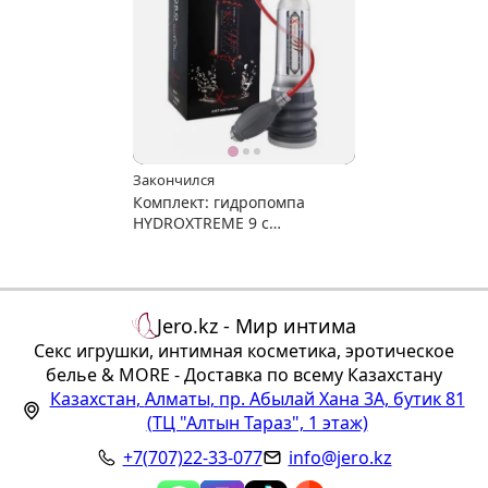
Закончился
Комплект: гидропомпа
HYDROXTREME 9 с
аксессуарами
Jero.kz - Мир интима
Секс игрушки, интимная косметика, эротическое
белье & MORE - Доставка по всему Казахстану
Казахстан
,
Алматы
,
пр. Абылай Хана 3А, бутик 81
(ТЦ "Алтын Тараз", 1 этаж)
+7(707)22-33-077
info@jero.kz