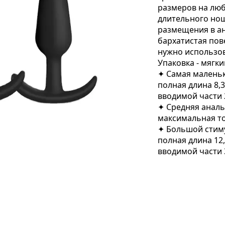
размеров на люб
длительного нош
размещения в ан
бархатистая пове
нужно использов
Упаковка - мягки
✦ Самая маленьк
полная длина 8,
вводимой части 2
✦ Средняя анальн
максимальная то
✦ Большой стим
полная длина 12
вводимой части 3