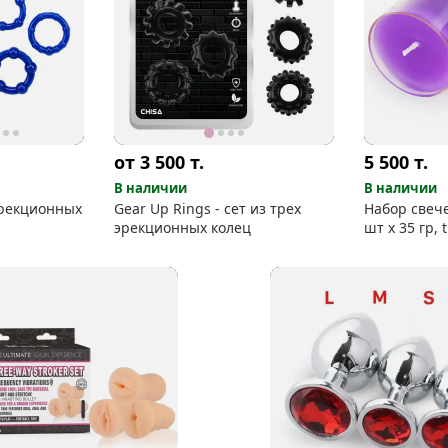
от 3 500
т.
5 500
т.
В наличии
В наличии
эрекционных
Gear Up Rings - сет из трех
Набор свече
эрекционных колец
шт х 35 гр, t