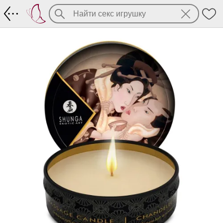
Массажное аромамасло в свече Shung