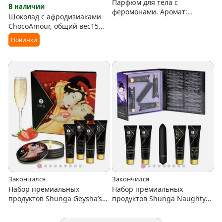
Парфюм для тела с
В наличии
феромонами. Аромат:
Шоколад с афродизиаками
горячий шоколад
ChocoAmour, общий вес15
грамм.
Новинки
Закончился
Закончился
Набор премиальных
Набор премиальных
продуктов Shunga Geysha’s
продуктов Shunga Naughty
Secrets
Geisha