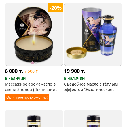
-20%
6 000
т.
19 900
т.
7 500
т.
В наличии
В наличии
Массажное аромамасло в
Съедобное масло с тёплым
свече Shunga (Пьянящий
эффектом ’’Экзотические
Шоколад)
фрукты’’ Shunga
Отличное предложение!