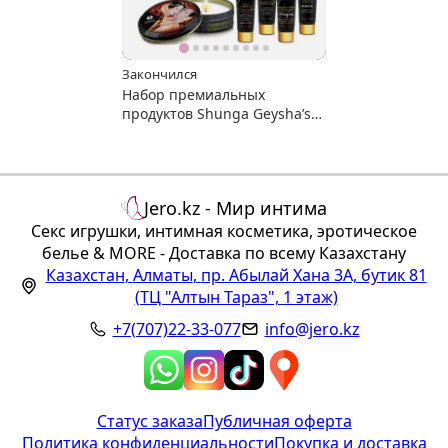
Закончился
Набор премиальных
продуктов Shunga Geysha’s
Secrets
Jero.kz - Мир интима
Секс игрушки, интимная косметика, эротическое
белье & MORE - Доставка по всему Казахстану
Казахстан
,
Алматы
,
пр. Абылай Хана 3А, бутик 81
(ТЦ "Алтын Тараз", 1 этаж)
+7(707)22-33-077
info@jero.kz
Статус заказа
Публичная оферта
Политика конфиденциальности
Покупка и доставка