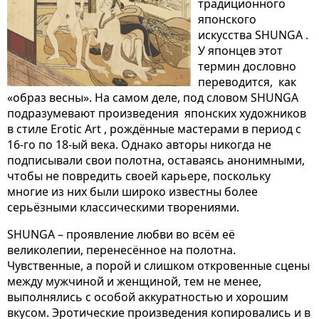
традиционного
японского
искусства SHUNGA .
У японцев этот
термин дословно
переводится, как
«образ весны». На самом деле, под словом SHUNGA
подразумевают произведения японских художников
в стиле Erotic Art , рождённые мастерами в период с
16-го по 18-ый века. Однако авторы никогда не
подписывали свои полотна, оставаясь анонимными,
чтобы не повредить своей карьере, поскольку
многие из них были широко известны более
серьёзными классическими творениями.
SHUNGA – проявление любви во всём её
великолепии, перенесённое на полотна.
Чувственные, а порой и слишком откровенные сцены
между мужчиной и женщиной, тем не менее,
выполнялись с особой аккуратностью и хорошим
вкусом. Эротические произведения копировались и в