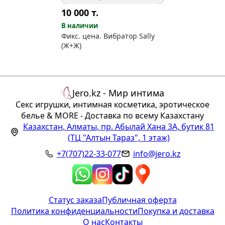
10 000
т.
В наличии
Фикс. цена. Вибратор Sally
(Ж+Ж)
Jero.kz - Мир интима
Секс игрушки, интимная косметика, эротическое
белье & MORE - Доставка по всему Казахстану
Казахстан
,
Алматы
,
пр. Абылай Хана 3А, бутик 81
(ТЦ "Алтын Тараз", 1 этаж)
+7(707)22-33-077
info@jero.kz
Статус заказа
Публичная оферта
Политика конфиденциальности
Покупка и доставка
О нас
Контакты