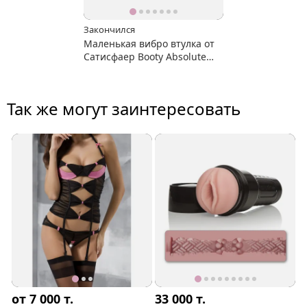
Закончился
Маленькая вибро втулка от
Сатисфаер Booty Absolute
Beginners 4
Так же могут заинтересовать
от 7 000
т.
33 000
т.