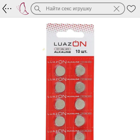
Маленькая батарейка-таблетка LR44 ал