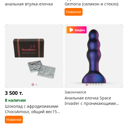
анальная втулка-елочка
Gemoria (силикон и стекло)
Новинки
видео
3 500
т.
Закончился
Анальная елочка Space
В наличии
Invader с проникающими
Шоколад с афродизиаками
толчками (самопенитрация)
ChocoAmour, общий вес15
грамм.
Новинки