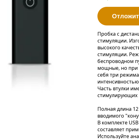
Отложит
Пробка с дистан
стимуляции. Изг
высокого качест
стимуляции. Ре
беспроводном пу
мощные, но при 
себя три режима
интенсивностью,
Часть втулки им
стимулирующих а
Полная длина 12
вводимого "конус
В комплекте USB 
составляет прим
Используйте ана