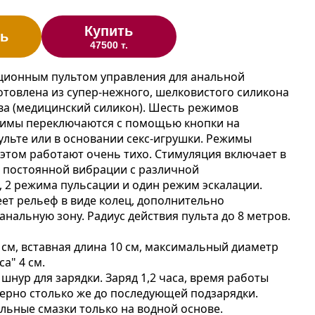
Купить
ь
47500 т.
ционным пультом управления для анальной
отовлена из супер-нежного, шелковистого силикона
ва (медицинский силикон). Шесть режимов
жимы переключаются с помощью кнопки на
льте или в основании секс-игрушки. Режимы
этом работают очень тихо. Стимуляция включает в
 постоянной вибрации с различной
 2 режима пульсации и один режим эскалации.
еет рельеф в виде колец, дополнительно
нальную зону. Радиус действия пульта до 8 метров.
 см, вставная длина 10 см, максимальный диаметр
а" 4 см.
шнур для зарядки. Заряд 1,2 часа, время работы
ерно столько же до последующей подзарядки.
льные смазки только на водной основе.