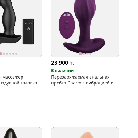
23 900
т.
В наличии
- массажер
Перезаряжаемая анальная
надувной головкой
пробка Charm с вибрацией и
/у
пультом