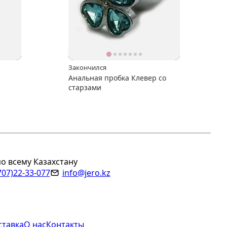
Закончился
Анальная пробка Клевер со
старзами
по всему Казахстану
707)22-33-077
info@jero.kz
ставка
О нас
Контакты