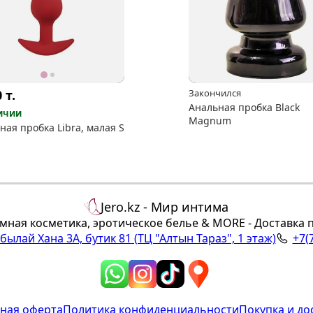
0
т.
Закончился
Анальная пробка Black
ичии
Magnum
ная пробка Libra, малая S
Jero.kz - Мир интима
мная косметика, эротическое белье & MORE - Доставка 
Абылай Хана 3А, бутик 81
(ТЦ "Алтын Тараз", 1 этаж)
+7(
ная оферта
Политика конфиденциальности
Покупка и до