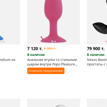
7 120
т.
79 900
т.
8 900
т.
В наличии
В наличии
edium из
Анальная втулка со стальным
Nexus Boost
шаром внутри Popo Pleasure
простаты с 
Medium
и пультом д
Отличное предложение!