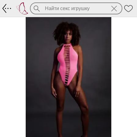
Неоново- розовый боди светящийся с 