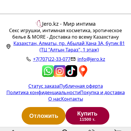
темноте
Jero.kz - Мир интима
Секс игрушки, интимная косметика, эротическое
белье & MORE - Доставка по всему Казахстану
Казахстан
,
Алматы
,
пр. Абылай Хана 3А, бутик 81
(ТЦ "Алтын Тараз", 1 этаж)
+7(707)22-33-077
info@jero.kz
Статус заказа
Публичная оферта
Политика конфиденциальности
Покупка и доставка
О нас
Контакты
Купить
Отложить
11500 т.