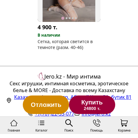
4 900
т.
В наличии
Сетка, которая светится в
темноте (разм. 40-46)
Jero.kz - Мир интима
Секс игрушки, интимная косметика, эротическое
белье & MORE - Доставка по всему Казахстану
Казахстан
,
Алматы
,
пр. Абылай Хана 3А, бутик 81
Купить
(ТЦ "Алтын Тараз", 1 этаж)
Отложить
24800 т.
+7(707)22-33-077
info@jero.kz
Главная
Каталог
Поиск
Помощь
Корзина