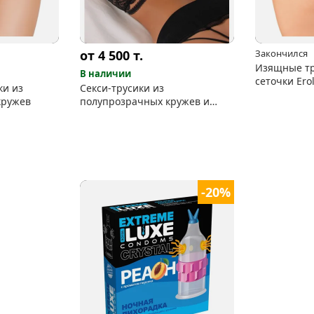
от 4 500
т.
Закончился
Изящные тр
В наличии
сеточки Ero
ки из
Секси-трусики из
кружев
полупрозрачных кружев и
сеточки
-20%