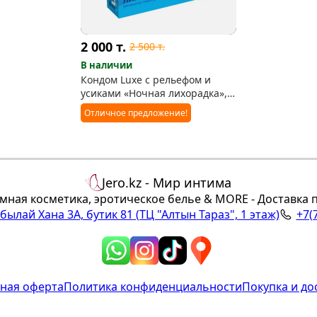
2 000
т.
2 500
т.
В наличии
Кондом Luxe с рельефом и
усиками «Ночная лихорадка»,
аромат персика
Отличное предложение!
Jero.kz - Мир интима
мная косметика, эротическое белье & MORE - Доставка 
Абылай Хана 3А, бутик 81
(ТЦ "Алтын Тараз", 1 этаж)
+7(
ная оферта
Политика конфиденциальности
Покупка и до