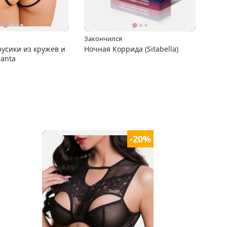
Закончился
усики из кружев и
Ночная Коррида (Sitabella)
lanta
-20%