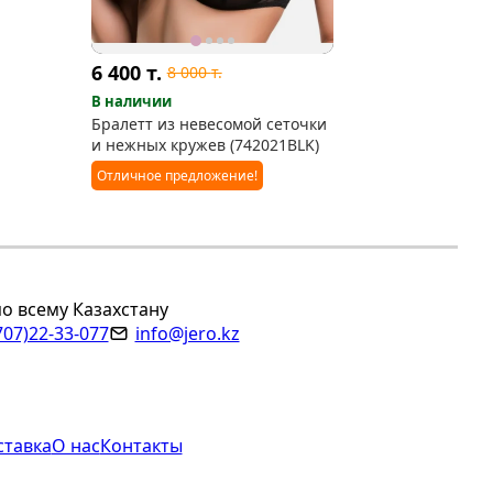
6 400
т.
8 000
т.
В наличии
Бралетт из невесомой сеточки
и нежных кружев (742021BLK)
Отличное предложение!
по всему Казахстану
707)22-33-077
info@jero.kz
ставка
О нас
Контакты