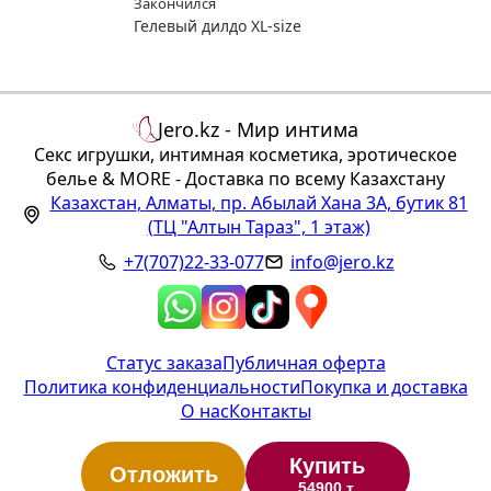
Закончился
Гелевый дилдо XL-size
Jero.kz - Мир интима
Секс игрушки, интимная косметика, эротическое
белье & MORE - Доставка по всему Казахстану
Казахстан
,
Алматы
,
пр. Абылай Хана 3А, бутик 81
(ТЦ "Алтын Тараз", 1 этаж)
+7(707)22-33-077
info@jero.kz
Статус заказа
Публичная оферта
Политика конфиденциальности
Покупка и доставка
О нас
Контакты
Купить
Отложить
54900 т.