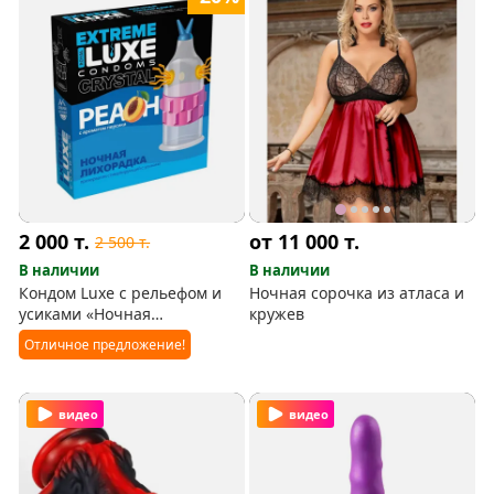
2 000
т.
от 11 000
т.
2 500
т.
В наличии
В наличии
Кондом Luxe с рельефом и
Ночная сорочка из атласа и
усиками «Ночная
кружев
лихорадка», аромат персика
Отличное предложение!
видео
видео