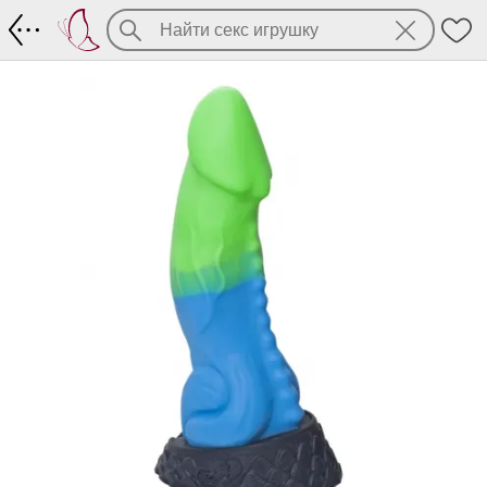
Фантастик-дилдо Ночная фурия