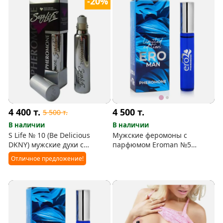
-20%
4 400
т.
4 500
т.
5 500
т.
В наличии
В наличии
S Life № 10 (Be Delicious
Мужские феромоны с
DKNY) мужские духи с
парфюмом Eroman №5
феромонами
(Cigar)
Отличное предложение!