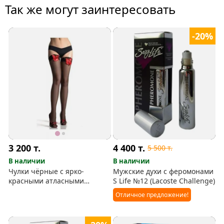
Так же могут заинтересовать
-20%
3 200
т.
4 400
т.
5 500
т.
В наличии
В наличии
Чулки чёрные с ярко-
Мужские духи с феромонами
красными атласными
S Life №12 (Lacoste Challenge)
бантами (р. 40-46)
Отличное предложение!