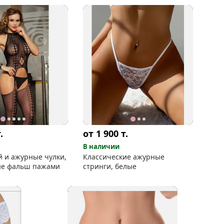
.
от 1 900
т.
В наличии
й и ажурные чулки,
Классические ажурные
ые фальш пажами
стринги, белые