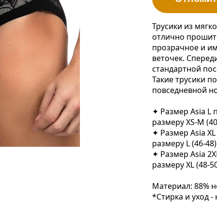
Трусики из мягк
отлично прошиты
прозрачное и им
веточек. Сперед
стандартной пос
Такие трусики по
повседневной но
✦ Размер Asia L 
размеру XS-M (40
✦ Размер Asia XL
размеру L (46-48)
✦ Размер Asia 2X
размеру XL (48-50
Материал: 88% н
*Стирка и уход -