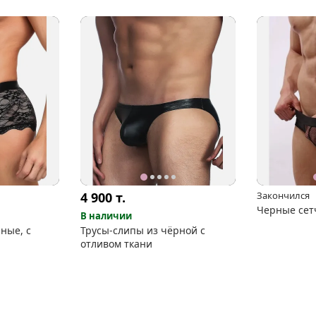
4 900
т.
Закончился
Черные сет
В наличии
ные, с
Трусы-слипы из чёрной с
отливом ткани