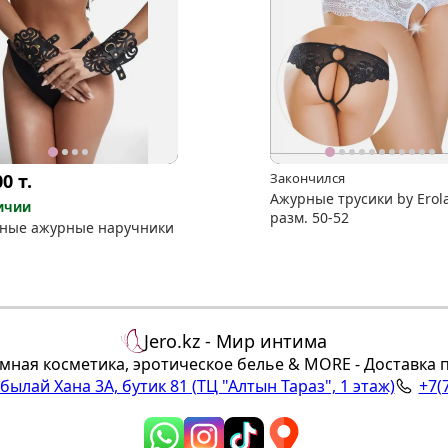
00
т.
Закончился
Ажурные трусики by Erola
ичии
разм. 50-52
ные ажурные наручники
Jero.kz - Мир интима
мная косметика, эротическое белье & MORE - Доставка 
Абылай Хана 3А, бутик 81
(ТЦ "Алтын Тараз", 1 этаж)
+7(