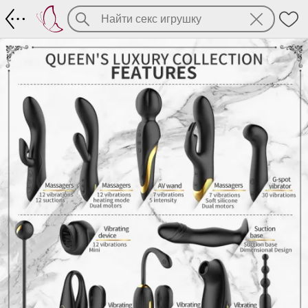
Лакшери набор из 12-ти игрушек с зол