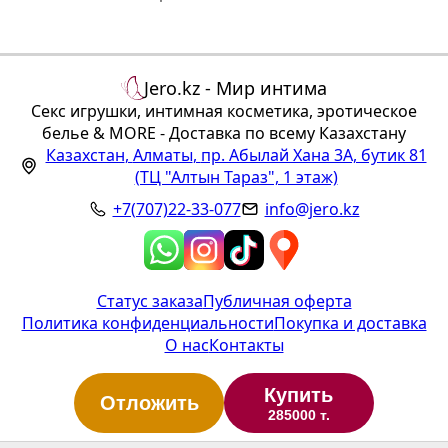
Jero.kz - Мир интима
Секс игрушки, интимная косметика, эротическое
белье & MORE - Доставка по всему Казахстану
Казахстан
,
Алматы
,
пр. Абылай Хана 3А, бутик 81
(ТЦ "Алтын Тараз", 1 этаж)
+7(707)22-33-077
info@jero.kz
Статус заказа
Публичная оферта
Политика конфиденциальности
Покупка и доставка
О нас
Контакты
Купить
Отложить
285000 т.