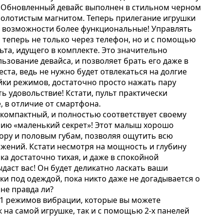
и! Обновленный девайс выполнен в стильном черном
-золотистым магнитом. Теперь прилегание игрушки
а возможности более функциональные! Управлять
теперь не только через телефон, но и с помощью
ьта, идущего в комплекте. Это значительно
ьзование девайса, и позволяет брать его даже в
ста, ведь не нужно будет отвлекаться на долгие
йки режимов, достаточно просто нажать пару
ть удовольствие! Кстати, пульт практически
, в отличие от смартфона.
компактный, и полностью соответствует своему
ию «маленький секрет»! Этот малыш хорошо
тору и половым губам, позволяя ощутить всю
ижений. Кстати несмотря на мощность и глубину
ка достаточно тихая, и даже в спокойной
ыдаст вас! Он будет деликатно ласкать ваши
ки под одеждой, пока никто даже не догадывается о
 не правда ли?
1 режимов вибрации, которые вы можете
к на самой игрушке, так и с помощью 2-х панелей