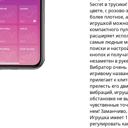
Secret в трусик
цвете, с розово
более плотное, 
игрушкой можно 
компактного пул
расширяет испол
самые людные ме
поиски и настро
кнопок и получа
незаметен в руке
Вибратор очень 
игривому назван
прилегает к кли
прелесть его дв
вибраций, игруш
обстановке не в
чувственные точ
нем! Заманчиво,
Игрушка имеет 1
регулировать ка