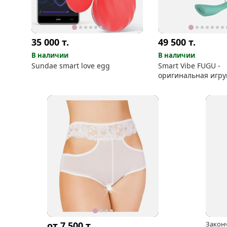
35 000
т.
49 500
т.
В наличии
В наличии
Sundae smart love egg
Smart Vibe FUGU -
оригинальная игру
управлением с тел
от 7 500
т.
Закон