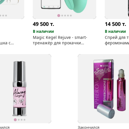
49 500
т.
14 500
т.
В наличии
В наличии
Magic Kegel Rejuve - smart-
Спрей для т
шка с
тренажёр для прокачки
феромонами:
ефона
интимных мышц
10 in 1
чился
Закончился