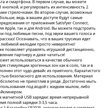
ьта и смартфона. В первом случае, вы можете
 кнопкой, и регулировать их интенсивность 2
ми стрелочками. Во втором случае, возможных
больше, ведь в вашем доступе будут самые
редложения от приложения Satisfyer Connect,
ля Apple, так и для Android. Вы можете подстроить
и под любимые песни, под звуки вашего голоса и
ассказ! Осознавать, что в ваших трусиках идет
 любимой мелодии просто невероятно!
е позволяет управлять игрушкой дистанционно,
вление партнеру и даже чатиться!
ожет использоваться в качестве обычного
я стимуляции эрогенных зон как в соло, так и в
полнен этот чудо-девайс из приятного, бархатистого
стью безопасного для использования. Материал
 абсолютно не прихотлив в уходе. Достаточно мыть
использования под водой с жидким мылом, либо
ойклинером.
а магнитной USB зарядки: время непрерывной
емя полной зарядки 3-3,5 часа.
т 1 батарейки CR2025, которая входит в комплект.