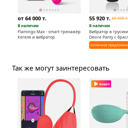
от 64 000
т.
55 920
т.
69 900
т
В наличии
В наличии
Flamingo Max - smart-тренажёр
Вибратор в трусик
Кегеля и вибратор
Desire Panty с бра
Отличное предложен
Так же могут заинтересовать
видео