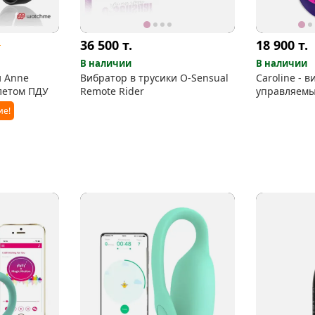
36 500
т.
18 900
т.
.
В наличии
В наличии
и Anne
Вибратор в трусики O-Sensual
Caroline - в
слетом ПДУ
Remote Rider
управляемы
вручную
ие!