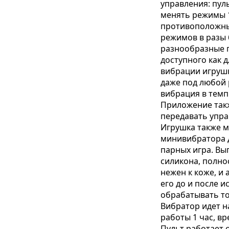
управления: пул
менять режимы 1
противоположны
режимов в разы 
разнообразные п
доступного как д
вибрации игрушк
даже под любой р
вибрация в темп
Приложение такж
передавать упра
Игрушка также м
минивибратора дл
парных игра. Вы
силикона, полно
нежен к коже, и
его до и после 
обрабатывать т
Вибратор идет н
работы 1 час, вр
Пульт работает о