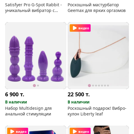
Satisfyer Pro G-Spot Rabbit -
Роскошный мастурбатор
уникальный вибратор с
Geemax для ярких оргазмов
вакуум-волновой
стимуляцией клитора
видео
6 900
т.
22 500
т.
В наличии
В наличии
Набор Multidesign для
Роскошный подарок! Вибро-
анальной стимуляции
кулон Liberty leaf
видео
видео