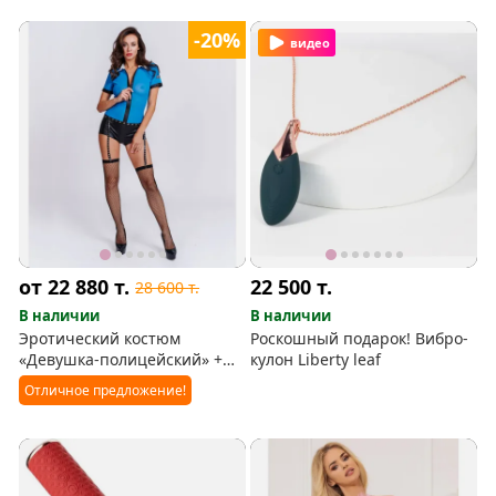
-20%
видео
от 22 880
т.
22 500
т.
28 600
т.
В наличии
В наличии
Эротический костюм
Роскошный подарок! Вибро-
«Девушка-полицейский» +
кулон Liberty leaf
ПОДАРОК фуражка
Отличное предложение!