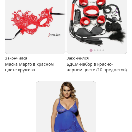
Закончился
Закончился
Маска Марго в красном
БДСМ-набор в красно-
цвете кружева
черном цвете (10 предметов)