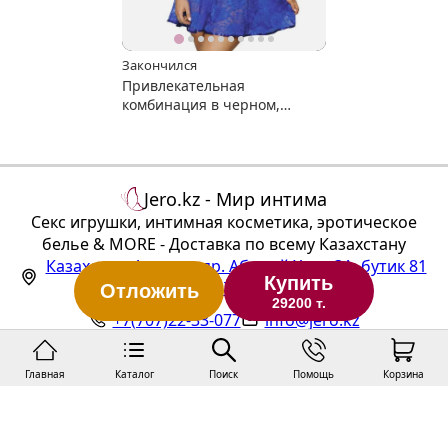
Закончился
Привлекательная
комбинация в черном,
синем и красном цвете
(разм. 54)
Jero.kz - Мир интима
Секс игрушки, интимная косметика, эротическое
белье & MORE - Доставка по всему Казахстану
Казахстан
,
Алматы
,
пр. Абылай Хана 3А, бутик 81
Купить
(ТЦ "Алтын Тараз", 1 этаж)
Отложить
29200 т.
+7(707)22-33-077
info@jero.kz
Главная
Каталог
Поиск
Помощь
Корзина
Статус заказа
Публичная оферта
Политика конфиденциальности
Покупка и доставка