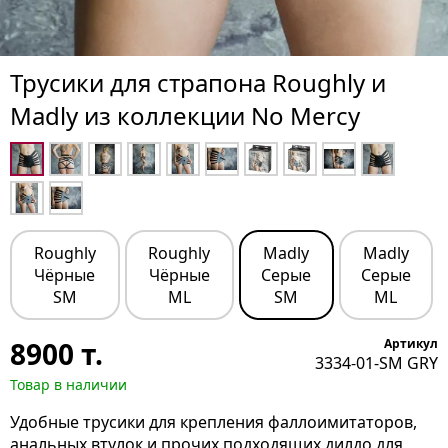
Трусики для страпона Roughly и
Madly из коллекции No Mercy
Roughly
Roughly
Madly
Madly
Чёрные
Чёрные
Серые
Серые
SM
ML
SM
ML
8900
т.
Артикул
3334-01-SM GRY
Товар в наличии
Удобные трусики для крепления фаллоимитаторов,
анальных втулок и прочих подходящих дилдо для