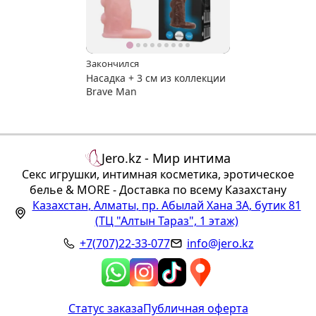
Закончился
Насадка + 3 см из коллекции
Brave Man
Jero.kz - Мир интима
Секс игрушки, интимная косметика, эротическое
белье & MORE - Доставка по всему Казахстану
Казахстан
,
Алматы
,
пр. Абылай Хана 3А, бутик 81
(ТЦ "Алтын Тараз", 1 этаж)
+7(707)22-33-077
info@jero.kz
Статус заказа
Публичная оферта