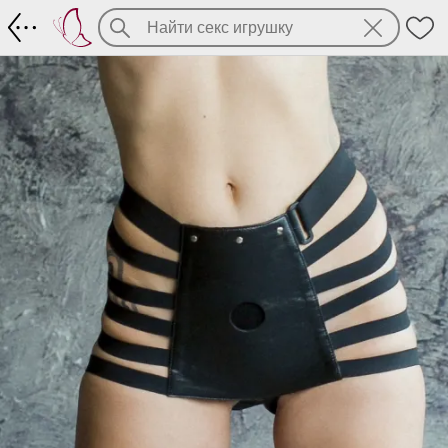
Трусики для страпона Roughly и Madly