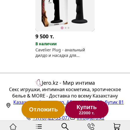
9 500
т.
В наличии
Cavelier Plug - анальный
дилдо и насадка для
страпона
Jero.kz - Мир интима
Секс игрушки, интимная косметика, эротическое
белье & MORE - Доставка по всему Казахстану
Казахстан
,
Алматы
,
пр. Абылай Хана 3А, бутик 81
Купить
(ТЦ "Алтын Тараз", 1 этаж)
Отложить
22000 т.
+7(707)22-33-077
info@jero.kz