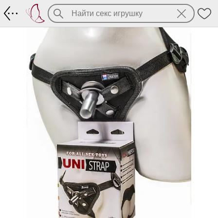
Пояс-универсал для страпона (060003)