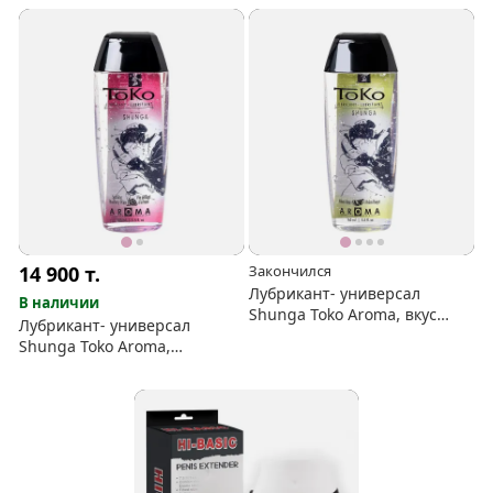
14 900
т.
Закончился
Лубрикант- универсал
В наличии
Shunga Toko Aroma, вкус
Лубрикант- универсал
Дыня и Манго
Shunga Toko Aroma,
клубника и шампанское,165
мл