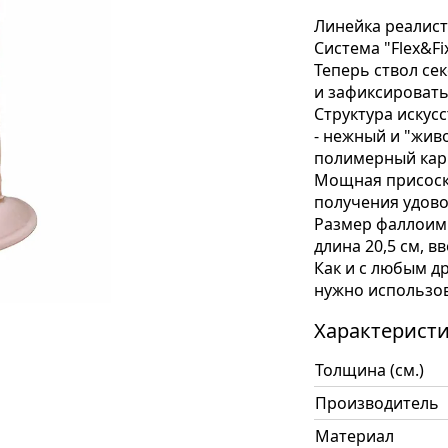
Линейка реалис
Система "Flex&Fi
Теперь ствол се
и зафиксировать
Структура искус
- нежный и "живо
полимерный кар
Мощная присоска
получения удово
Размер фаллоими
длина 20,5 см, в
Как и с любым д
нужно использов
Характерист
Толщина (см.)
Производитель
Материал