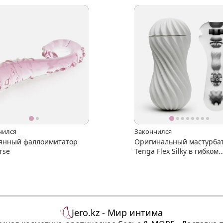
приложением
чился
Закончился
янный фаллоимитатор
Оригинальный мастурба
rse
Tenga Flex Silky в гибком
корпусе
Jero.kz - Мир интима