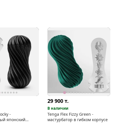
силикон)
29 900
т.
В наличии
ocky -
Tenga Flex Fizzy Green -
ый японский
мастурбатор в гибком корпусе
р