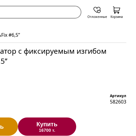
Отложенные
Корзина
x #6,5’’
атор с фиксируемым изгибом
5’’
Артикул
582603
Купить
ь
16700 т.