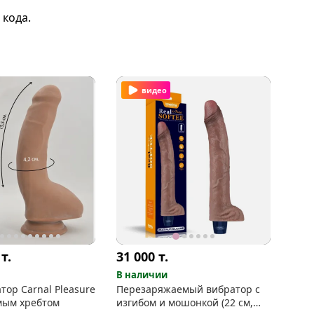
 кода.
видео
0
т.
31 000
т.
В наличии
ор Carnal Pleasure
Перезаряжаемый вибратор с
мым хребтом
изгибом и мошонкой (22 см,