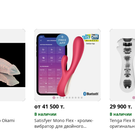
от 41 500
т.
29 900
т.
В наличии
В наличии
o Okami
Satisfyer Mono Flex - кролик-
Tenga Flex R
вибратор для двойного
оригинальн
наслаждения со смарт-
мастурбато