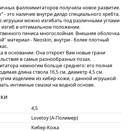
тичных фаллоимитаторов получила новое развитие.
x" - это наличие внутри дилдо специального хребта.
кс-игрушки можно изгибать под различными углами
 изгиб в оптимальном положении.
ственного пениса многослойная. Внешняя оболочка
й" материал - Neoskin, внутри - более плотный
кас.
 в основании. Она откроет Вам новые грани
льствия в самых разнообразных позах.
татора немногим больше среднего: его полная
водимая длина ствола 16,5 см, диаметр 4,5 см.
ругим изделием из кибер-кожи, с данной игрушкой
ать интимные смазки на водной основе.
ики
4,5
Lovetoy (А-Полимер)
Кибер-Кожа