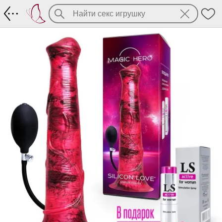
"Пенис кентавра" с имитацией семяи