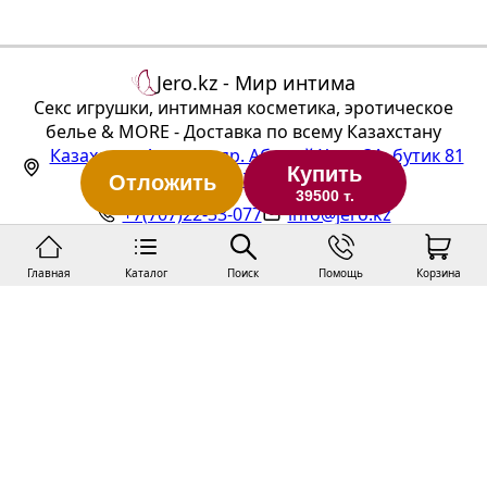
Joydrops "Strawberry" 125 мл
Jero.kz - Мир интима
Секс игрушки, интимная косметика, эротическое
белье & MORE - Доставка по всему Казахстану
Казахстан
,
Алматы
,
пр. Абылай Хана 3А, бутик 81
Купить
(ТЦ "Алтын Тараз", 1 этаж)
Отложить
39500 т.
+7(707)22-33-077
info@jero.kz
Главная
Каталог
Поиск
Помощь
Корзина
Статус заказа
Публичная оферта
Политика конфиденциальности
Покупка и доставка
О нас
Контакты