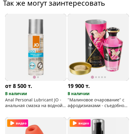
Так же могут заинтересовать
от 8 500
т.
19 900
т.
В наличии
В наличии
Anal Personal Lubricant JO -
"Малиновое очарование" с
анальная смазка на водной
афродизиаками - съедобное
основе
масло с тёплым эффектом
видео
видео