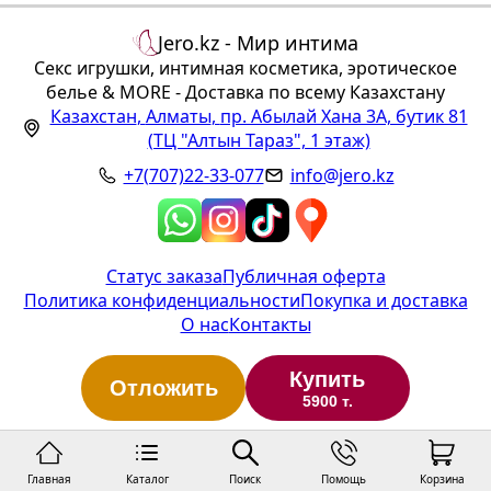
Jero.kz - Мир интима
Секс игрушки, интимная косметика, эротическое
белье & MORE - Доставка по всему Казахстану
Казахстан
,
Алматы
,
пр. Абылай Хана 3А, бутик 81
(ТЦ "Алтын Тараз", 1 этаж)
+7(707)22-33-077
info@jero.kz
Статус заказа
Публичная оферта
Политика конфиденциальности
Покупка и доставка
О нас
Контакты
Купить
Отложить
5900 т.
Главная
Каталог
Поиск
Помощь
Корзина