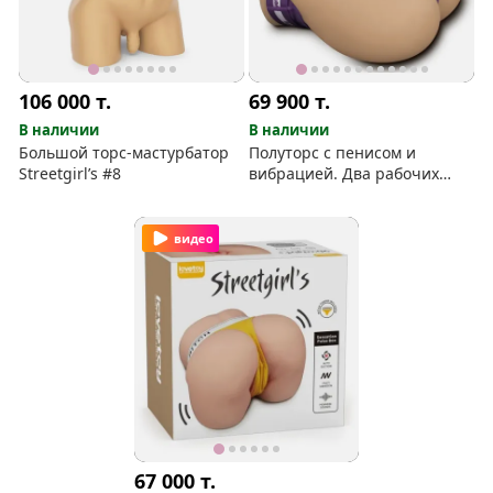
106 000
т.
69 900
т.
В наличии
В наличии
Большой торс-мастурбатор
Полуторс с пенисом и
Streetgirl’s #8
вибрацией. Два рабочих
канала (анус и вагина)
видео
67 000
т.