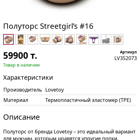
Полуторс Streetgirl’s #16
59900
т.
Артикул
LV352073
Товар в наличии
Характеристики
Производитель
Lovetoy
Материал
Термопластичный эластомер (TPE)
Описание
Полуторс от бренда Lovetoy – это идеальный вариант
для мужчин, которым нравятся упругие попки.