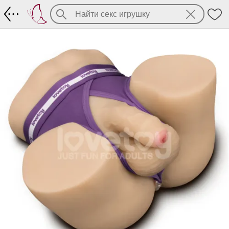
Полуторс Streetgirl’s #16