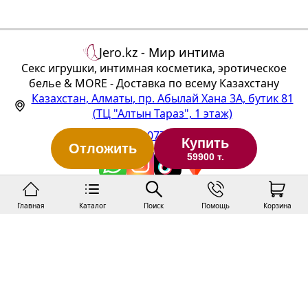
женского торса
Jero.kz - Мир интима
Секс игрушки, интимная косметика, эротическое
белье & MORE - Доставка по всему Казахстану
Казахстан
,
Алматы
,
пр. Абылай Хана 3А, бутик 81
(ТЦ "Алтын Тараз", 1 этаж)
+7(707)22-33-077
info@jero.kz
Купить
Отложить
59900 т.
Статус заказа
Публичная оферта
Главная
Каталог
Поиск
Помощь
Корзина
Политика конфиденциальности
Покупка и доставка
О нас
Контакты