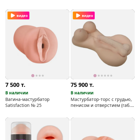
мужчин
видео
видео
7 500
т.
75 900
т.
В наличии
В наличии
Вагина-мастурбатор
Мастурбатор-торс с грудью,
Satisfaction № 25
пенисом и отверстием (габ.
53*30*12см)