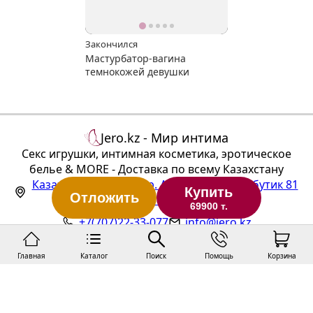
Закончился
Мастурбатор-вагина
темнокожей девушки
Jero.kz - Мир интима
Секс игрушки, интимная косметика, эротическое
белье & MORE - Доставка по всему Казахстану
Казахстан
,
Алматы
,
пр. Абылай Хана 3А, бутик 81
Купить
Отложить
(ТЦ "Алтын Тараз", 1 этаж)
69900 т.
+7(707)22-33-077
info@jero.kz
Главная
Каталог
Поиск
Помощь
Корзина
Статус заказа
Публичная оферта
Политика конфиденциальности
Покупка и доставка