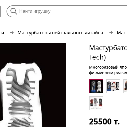
ры
Мастурбаторы нейтрального дизайна
Маст
Мастурбатор
Tech)
Многоразовый япо
фирменным релье
25500
т.