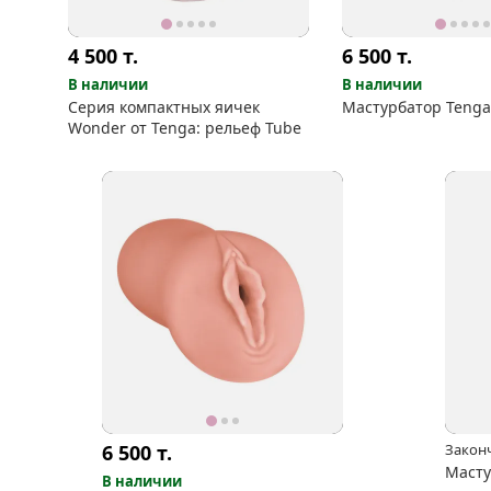
4 500
т.
6 500
т.
В наличии
В наличии
Серия компактных яичек
Мастурбатор Teng
Wonder от Tenga: рельеф Tube
6 500
т.
Закон
Масту
В наличии