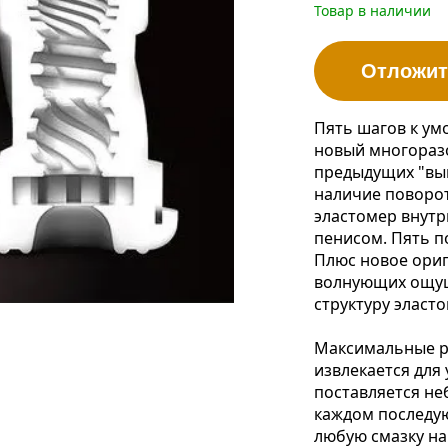
Товар в наличии
Отложит
Пять шагов к ум
новый многоразо
предыдущих "вып
наличие поворот
эластомер внутр
пенисом. Пять п
Плюс новое ориг
волнующих ощуще
структуру эласто
Максимальные ра
извлекается для
поставляется не
каждом последу
любую смазку на