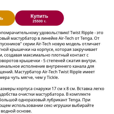
Купить
ь
25500 т.
опомрачительному удовольствию! Twist Ripple - это
вый мастурбатор в линейке Air-Tech от Tenga. От
ускников" серии Air-Tech новую модель отличает
ной крышечки на корпусе, которая закручивает
и, создавая максимально плотный контакт с
оворотов крышечки - 5 степеней сжатия внутри.
инальное исполнение внутреннего канала для
ний. Мастурбатор Air-Tech Twist Ripple имеет
мера чуть мягче, чем у Tickle.
змеры корпуса снаружи 17 см х 8 см. Вставка легко
 удобства очистки мастурбатора. В комплекте
большой одноразовый лубрикант Tenga. При
ющем использовании секс-игрушки выбирайте
 водной основе.