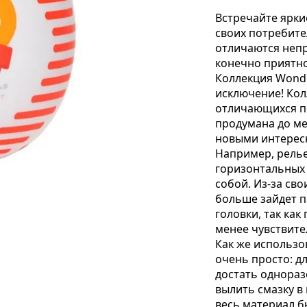
Встречайте ярки
своих потребител
отличаются неп
конечно приятно
Коллекция Wonde
исключение! Кол
отличающихся по
продумана до ме
новыми интерес
Например, релье
горизонтальных
собой. Из-за св
больше зайдет 
головки, так как
менее чувствите
Как же использо
очень просто: д
достать однораз
вылить смазку в
весь материал б