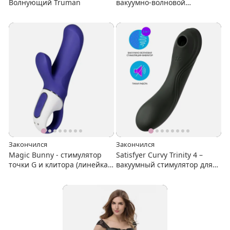
Волнующий Truman
вакуумно-волновой
стимулятор с вибрацией
Закончился
Закончился
Magic Bunny - стимулятор
Satisfyer Curvy Trinity 4 –
точки G и клитора (линейка
вакуумный стимулятор для
Satisfyer Vibes)
клитора + вибратор для
зоны G