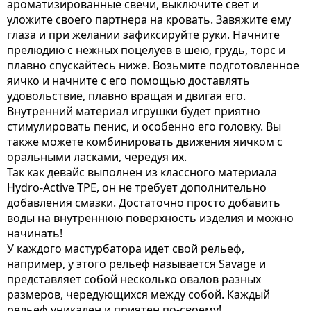
ароматизированные свечи, выключите свет и
уложите своего партнера на кровать. Завяжите ему
глаза и при желании зафиксируйте руки. Начните
прелюдию с нежных поцелуев в шею, грудь, торс и
плавно спускайтесь ниже. Возьмите подготовленное
яичко и начните с его помощью доставлять
удовольствие, плавно вращая и двигая его.
Внутренний материал игрушки будет приятно
стимулировать пенис, и особенно его головку. Вы
также можете комбинировать движения яичком с
оральными ласками, чередуя их.
Так как девайс выполнен из классного материала
Hydro-Active TPE, он не требует дополнительно
добавления смазки. Достаточно просто добавить
воды на внутреннюю поверхность изделия и можно
начинать!
У каждого мастурбатора идет свой рельеф,
например, у этого рельеф называется Savage и
представляет собой несколько овалов разных
размеров, чередующихся между собой. Каждый
рельеф уникален и приятен по-своему!