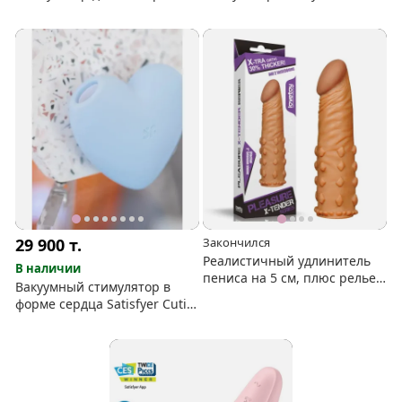
вакуумно-волновой, с
Penguin
вибрацией
29 900
т.
Закончился
Реалистичный удлинитель
В наличии
пениса на 5 см, плюс рельеф
Вакуумный стимулятор в
и объём
форме сердца Satisfyer Cutie
Heart