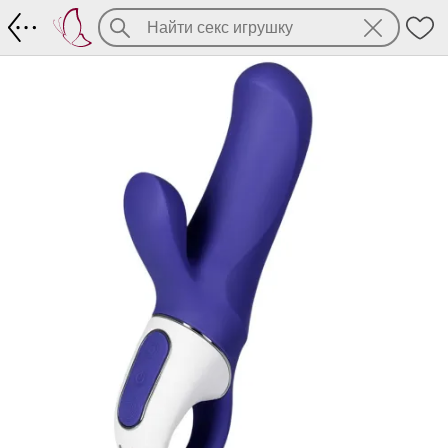
Magic Bunny - стимулятор точки G и кли