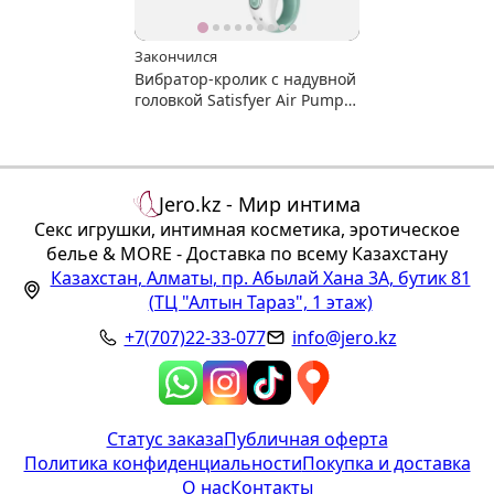
Закончился
Вибратор-кролик с надувной
головкой Satisfyer Air Pump
Bunny 5+
Jero.kz - Мир интима
Секс игрушки, интимная косметика, эротическое
белье & MORE - Доставка по всему Казахстану
Казахстан
,
Алматы
,
пр. Абылай Хана 3А, бутик 81
(ТЦ "Алтын Тараз", 1 этаж)
+7(707)22-33-077
info@jero.kz
Статус заказа
Публичная оферта
Политика конфиденциальности
Покупка и доставка
О нас
Контакты