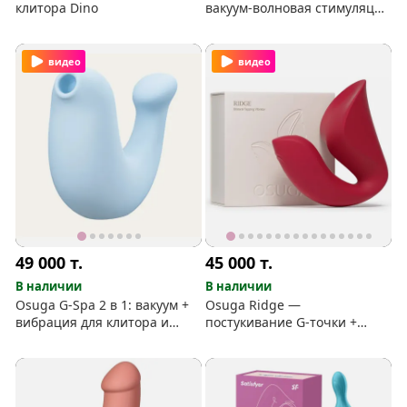
клитора Dino
вакуум-волновая стимуляция
клитора
видео
видео
49 000
т.
45 000
т.
В наличии
В наличии
Osuga G-Spa 2 в 1: вакуум +
Osuga Ridge —
вибрация для клитора и
постукивание G-точки +
точки G
вибрация клитора для
глубокого, смешанного
оргазма