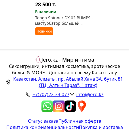
28 500
т.
В наличии
Tenga Spinner DX 02 BUMPS -
мастурбатор большей
толщины со спиральным
Новинки
вращением
Jero.kz - Мир интима
Секс игрушки, интимная косметика, эротическое
белье & MORE - Доставка по всему Казахстану
Казахстан
,
Алматы
,
пр. Абылай Хана 3А, бутик 81
(ТЦ "Алтын Тараз", 1 этаж)
+7(707)22-33-077
info@jero.kz
Статус заказа
Публичная оферта
Политика конфиденциальности
Покупка и доставка